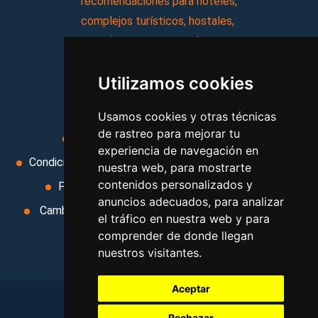
recomendaciones para hoteles,
complejos turísticos, hostales,
vacaciones, paquetes de
viajes, y mucho más!
Utilizamos cookies
MI AGENCIA
Usamos cookies y otras técnicas
de rastreo para mejorar tu
Aviso legal
Condiciones de uso
experiencia de navegación en
Condiciones Generales
Ley de Viajes Combinados
nuestra web, para mostrarte
contenidos personalizados y
Política de privacidad
Uso de cookies
anuncios adecuados, para analizar
Cambiar preferencias de cookies
Area privada
el tráfico en nuestra web y para
Contacto
comprender de donde llegan
nuestros visitantes.
Aceptar
Rechazar