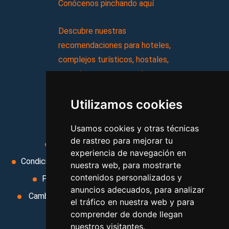
Conócenos pinchando aquí
Descubre nuestras
recomendaciones para hoteles,
complejos turísticos, hostales,
vacaciones, paquetes de
viajes, y mucho más!
Utilizamos cookies
MI AGENCIA
Usamos cookies y otras técnicas
de rastreo para mejorar tu
Aviso legal
Condiciones de uso
experiencia de navegación en
Condiciones Generales
Ley de Viajes Combinados
nuestra web, para mostrarte
contenidos personalizados y
Política de privacidad
Uso de cookies
anuncios adecuados, para analizar
Cambiar preferencias de cookies
Area privada
el tráfico en nuestra web y para
Contacto
comprender de donde llegan
nuestros visitantes.